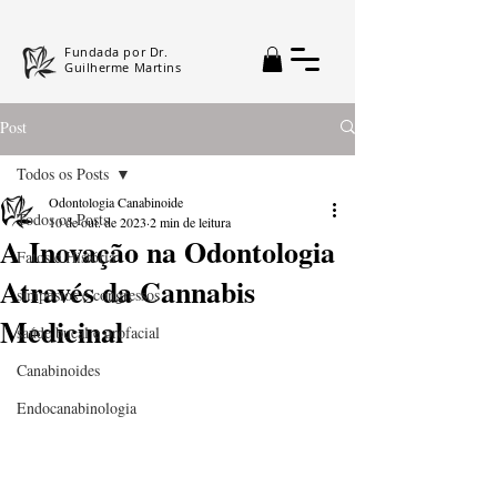
Fundada por Dr.
Guilherme Martins
Post
Todos os Posts
Odontologia Canabinoide
Todos os Posts
10 de out. de 2023
2 min de leitura
A Inovação na Odontologia
Fatos e História
Através da Cannabis
simpósios e congressos
Medicinal
saúde bucal e orofacial
Canabinoides
Endocanabinologia