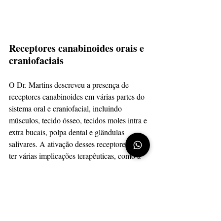
Receptores canabinoides orais e 
craniofaciais
O Dr. Martins descreveu a presença de 
receptores canabinoides em várias partes do 
sistema oral e craniofacial, incluindo 
músculos, tecido ósseo, tecidos moles intra e 
extra bucais, polpa dental e glândulas 
salivares. A ativação desses receptores pode 
ter várias implicações terapêuticas, como a 
regulação da secreção salivar e a modulação 
do sabor.
Auxílio em tomada de decisão: 
testes genéticos