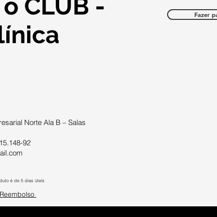
 o CLUB -
c, em Campinas. Convidado: Prof.
online e gratuito. 🔷 Inscreva-se no link:
Arthur Martins - Cirurgião-dentista especialista
https://odontocannabissummit.com.br/ 🔷 Siga-nos n
Fazer p
 e Implantodontia. Fique ligado! O
redes sociais: Instagram:
ínica
vai ao ar todas as terças-feiras.
https://www.instagram.com/odontoc
sarial Norte Ala B – Salas
15.148-92
ail.com
uto é de 5 dias úteis
e Reembolso