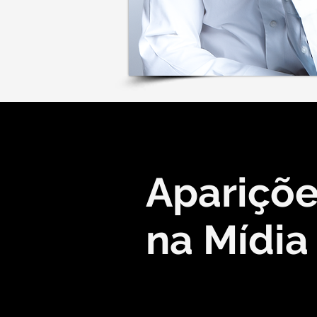
Apariçõ
na
Mídia