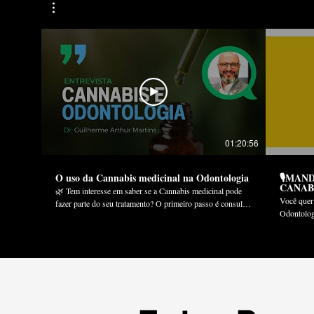
01:20:56
O uso da Cannabis medicinal na Odontologia
🎙MAND
CANAB
🌿 Tem interesse em saber se a Cannabis medicinal pode
Você quer 
fazer parte do seu tratamento? O primeiro passo é consultar
Odontologia? Muito se tem falado na comun
um profissional de saúde habilitado e com experiência na
a respeito
prescrição de canabinoides. ━━━━━━━━━━━━━━━ ✅
Medicinal
Solicite agora um pré-agendamento de consulta Ajudamos
várias apl
você a encontrar um médico prescritor experiente 👉
forte ali
https://agendamento.consultacs.com.br... 👨‍⚕️ Encontre
terapêuti
médicos prescritores de Cannabis medicinal presencial e
(DTM). Apresentador: Dr. Marcelo Henrique Napimoga,
telemedicina 👉 https://www.cannabisesaude.com.br/age...
Diretor d
🩺 Sou médico e quero me cadastrar como prescritor 👉