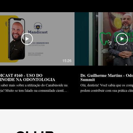
15:26
ICAST #160 - USO DO
Dr. Guilherme Martins - Od
INOIDE NA ODONTOLOGIA
Summit
saber mais sobre a utilização do Canabinoide na
Olá, dentista! Você sabia que os com
idade científica
podem contribuir com sua prática clín
 da utilização de medicações a base da Cannabis
pacientes e ampliar suas oportunidade
 na área da saúde. Uma vez que esta possui
mercado? Descubra como no Odonto
icações, inclusive na odontologia, pode ser um
maior evento de Cannabis e Odontologia
ado, como por exemplo, na abordagem de condutas
dias 08, 09 e 10 de maio, você poder
cas relacionadas à Disfunção Temporomandibular
grandes especialistas como aplicar a 
canabinoide à sua prática clínica. Não perca esta
e Pós-graduação e Pesquisa da Faculdade São
oportunidade única! Inscreva-se ago