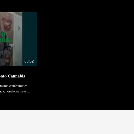
00:52
onto Cannabis
postos canabinoides
ica, beneficiar seus
s e diferenciais no
 Cannabis Summit, o
 do Brasil. Nos
á aprender com
odontologia
ra no evento 100%