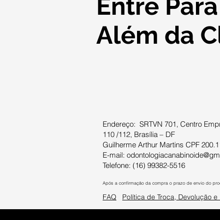
Entre Para
Leopoldo Mandi
https://www.cannabisesaude.com.br/cad... 🌐 Portal
Guilherme 
Cannabis & Saúde 👉 https://www.cannabisesaude.com.br
em Periodontia
━━━━━━━━━━━━━━━ 📩 Newsletter Receba atualizações,
Além da Cl
Mandicast 
pesquisas e notícias sobre Cannabis medicinal no Brasil e
no mundo. https://www.cannabisesaude.com.br/
━━━━━━━━━━━━━━━ 📱 Siga o Portal Cannabis & Saúde
Instagram: / cannabisesaudeoficial Facebook: /
canabisesaude LinkedIn: / cannabis-sa%c3%bade
WhatsApp Comunidade:
https://chat.whatsapp.com/IctIaaYOuCO...
━━━━━━━━━━━━━━━ ⚠️ IMPORTANTE As informações
deste canal são exclusivamente educativas e informativas e
não substituem orientação médica. O uso de Cannabis
medicinal no Brasil depende de avaliação clínica individual
Endereço: SRTVN 701, Centro Empre
e prescrição por profissional de saúde habilitado, conforme
110 /112, Brasília – DF
regulamentação vigente. A decisão terapêutica deve ser
sempre feita entre paciente e médico responsável.
Guilherme Arthur Martins CPF 200.1
E-mail:
odontologiacanabinoide@gm
Telefone: (16) 99382-5516
Após a confirmação da compra o prazo de envio do prod
FAQ
Política de Troca, Devolução 