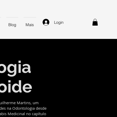
Login
Blog
Mais
ogia
oide
Guilherme Martins, um
ides na Odontologia desde
bis Medicinal no capítulo