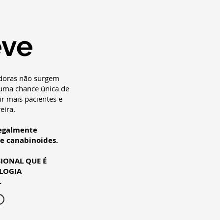
eve
doras não surgem
 uma chance única de
air mais pacientes e
eira.
legalmente
de canabinoides.
IONAL QUE É
LOGIA
.